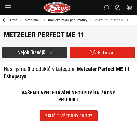
Styx-
cz
Úvod
Moto pneu
Klasické moto pneumatiky
Metzeler Perfect ME 11
METZELER PERFECT ME 11
Nejoblíbenější
Filtrovat
Našli jsme
0
produktů v kategorii:
Metzeler Perfect ME 11
Eshopstyx
VAŠEMU VYHLEDÁVÁNÍ NEODPOVÍDÁ ŽÁDNÝ
PRODUKT
ZRUŠIT VŠECHNY FILTRY