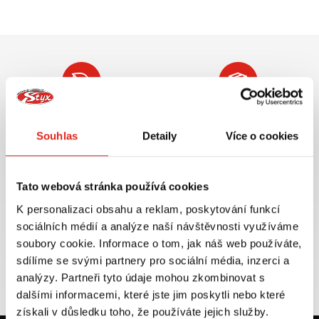
Největší výběr moto
Doprava ZDARMA pro
příslušenství ihned k
objednávky nad 2499 kč v
Souhlas
Detaily
Více o cookies
odběru
rámci ČR
VÍCE INFO
VÍCE INFO
Tato webová stránka používá cookies
K personalizaci obsahu a reklam, poskytování funkcí
sociálních médií a analýze naší návštěvnosti využíváme
soubory cookie. Informace o tom, jak náš web používáte,
Zboží SKLADEM
Výměna velikosti ZDARMA
sdílíme se svými partnery pro sociální média, inzerci a
expedujeme do 24 hod.
do 30 dnů
analýzy. Partneři tyto údaje mohou zkombinovat s
VÍCE INFO
VÍCE INFO
dalšími informacemi, které jste jim poskytli nebo které
získali v důsledku toho, že používáte jejich služby.