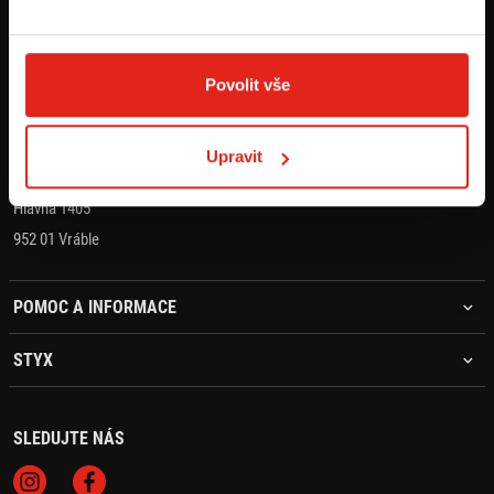
KONTAKT
+421 905 203 392
Povolit vše
objednavky@styx.sk
Upravit
STYX MOTO s.r.o.
Hlavná 1405
952 01 Vráble
POMOC A INFORMACE
STYX
SLEDUJTE NÁS