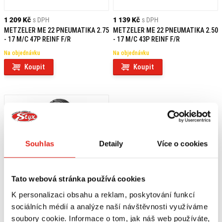
1 209 Kč
s DPH
1 139 Kč
s DPH
METZELER ME 22 PNEUMATIKA 2.75
METZELER ME 22 PNEUMATIKA 2.50
- 17 M/C 47P REINF F/R
- 17 M/C 43P REINF F/R
Na objednávku
Na objednávku
Koupit
Koupit
Souhlas
Detaily
Více o cookies
Tato webová stránka používá cookies
K personalizaci obsahu a reklam, poskytování funkcí
sociálních médií a analýze naší návštěvnosti využíváme
soubory cookie. Informace o tom, jak náš web používáte,
1 139 Kč
s DPH