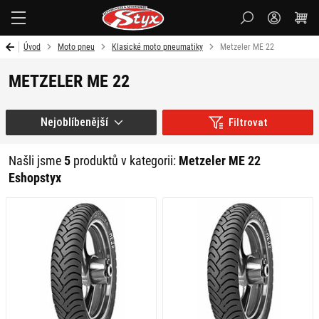
Styx-
cz
Úvod
Moto pneu
Klasické moto pneumatiky
Metzeler ME 22
METZELER ME 22
Nejoblíbenější
Filtrovat
Našli jsme
5
produktů v kategorii:
Metzeler ME 22
Eshopstyx