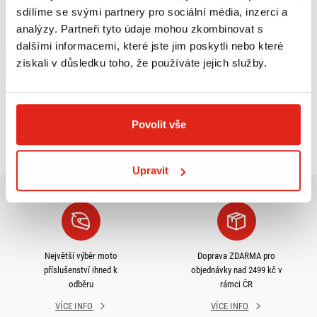
sdílíme se svými partnery pro sociální média, inzerci a
METZELER ME 22 PNEUMATIKA 2.75
- 18 M/C 48P TL REINF F/R
analýzy. Partneři tyto údaje mohou zkombinovat s
dalšími informacemi, které jste jim poskytli nebo které
Na objednávku
získali v důsledku toho, že používáte jejich služby.
Koupit
Povolit vše
Prohlédli jste si
5
z
5
produktů
Upravit
Největší výběr moto
Doprava ZDARMA pro
příslušenství ihned k
objednávky nad 2499 kč v
odběru
rámci ČR
VÍCE INFO
VÍCE INFO