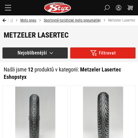
Styx-
cz
Úvod
Moto pneu
Sportovně-turistické moto pneumatiky
Metzeler Lasertec
METZELER LASERTEC
Nejoblíbenější
Filtrovat
Našli jsme
12
produktů v kategorii:
Metzeler Lasertec
Eshopstyx