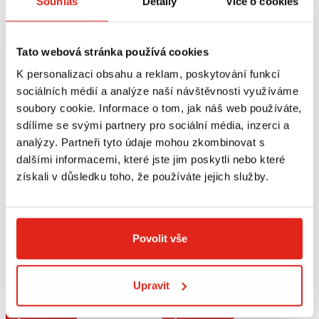
Souhlas
Detaily
Více o cookies
Na objednávku
Na objednávku
Koupit
Koupit
Tato webová stránka používá cookies
K personalizaci obsahu a reklam, poskytování funkcí
sociálních médií a analýze naší návštěvnosti využíváme
soubory cookie. Informace o tom, jak náš web používáte,
sdílíme se svými partnery pro sociální média, inzerci a
analýzy. Partneři tyto údaje mohou zkombinovat s
dalšími informacemi, které jste jim poskytli nebo které
získali v důsledku toho, že používáte jejich služby.
Povolit vše
2 609 Kč
s DPH
3 309 Kč
s DPH
METZELER LASERTEC PNEUMATIKA
METZELER LASERTEC PNEUMATIKA
3.25 - 19 M/C 54H TL F
120/80 VB 16 M/C (60V) TL F
Upravit
Na objednávku
Na objednávku