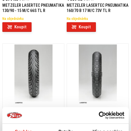
METZELER LASERTEC PNEUMATIKA
METZELER LASERTEC PNEUMATIKA
130/90 - 15 M/C 66S TL R
160/70 B 17 M/C 73V TL R
Na objednávku
Na objednávku
Koupit
Koupit
3 669 Kč
s DPH
2 949 Kč
s DPH
METZELER LASERTEC PNEUMATIKA
METZELER LASERTEC PNEUMATIKA
130/80 V 18 M/C (66V) TL R
90/90 - 21 M/C 54H TL F