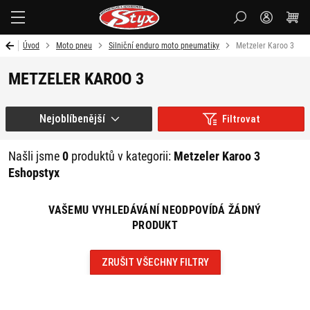
Styx-
cz
Úvod
Moto pneu
Silniční enduro moto pneumatiky
Metzeler Karoo 3
METZELER KAROO 3
Nejoblíbenější
Filtrovat
Našli jsme
0
produktů v kategorii:
Metzeler Karoo 3
Eshopstyx
VAŠEMU VYHLEDÁVÁNÍ NEODPOVÍDÁ ŽÁDNÝ
PRODUKT
ZRUŠIT VŠECHNY FILTRY