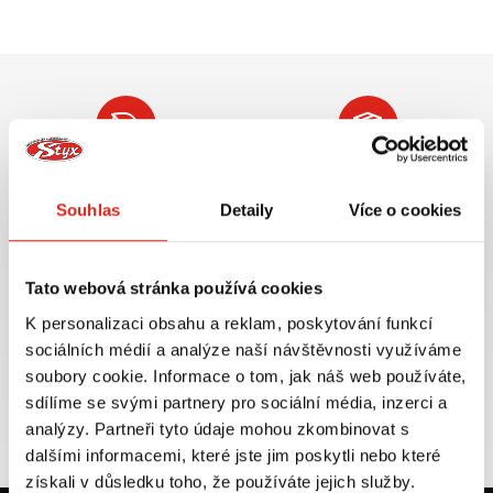
Největší výběr moto
Doprava ZDARMA pro
příslušenství ihned k
objednávky nad 2499 kč v
Souhlas
Detaily
Více o cookies
odběru
rámci ČR
VÍCE INFO
VÍCE INFO
Tato webová stránka používá cookies
K personalizaci obsahu a reklam, poskytování funkcí
sociálních médií a analýze naší návštěvnosti využíváme
soubory cookie. Informace o tom, jak náš web používáte,
Zboží SKLADEM
Výměna velikosti ZDARMA
sdílíme se svými partnery pro sociální média, inzerci a
expedujeme do 24 hod.
do 30 dnů
analýzy. Partneři tyto údaje mohou zkombinovat s
VÍCE INFO
VÍCE INFO
dalšími informacemi, které jste jim poskytli nebo které
získali v důsledku toho, že používáte jejich služby.