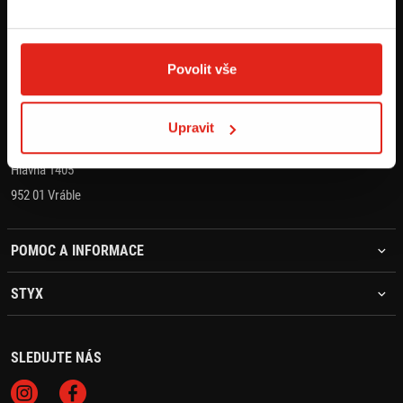
KONTAKT
+421 905 203 392
Povolit vše
objednavky@styx.sk
Upravit
STYX MOTO s.r.o.
Hlavná 1405
952 01 Vráble
POMOC A INFORMACE
STYX
SLEDUJTE NÁS