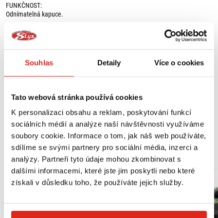
FUNKČNOST:
Odnímatelná kapuce.
BEZPEČNOST:
Aramidová výztuž.
Připraveno pro chránič zad.
Ochrana na lokty.
Souhlas
Detaily
Více o cookies
Ochrana proti zápachu.
Ochrana na ramenech.
Reflexní prvky.
Tato webová stránka používá cookies
TECHNOLOGIE:
Smyčka k připevnění na opasek.
K personalizaci obsahu a reklam, poskytování funkcí
Zobrazit více
Poutko na zavěšení.
sociálních médií a analýze naší návštěvnosti využíváme
soubory cookie. Informace o tom, jak náš web používáte,
Vhodná na léto.
sdílíme se svými partnery pro sociální média, inzerci a
MOHLO BY SE VÁM LÍBIT
analýzy. Partneři tyto údaje mohou zkombinovat s
dalšími informacemi, které jste jim poskytli nebo které
získali v důsledku toho, že používáte jejich služby.