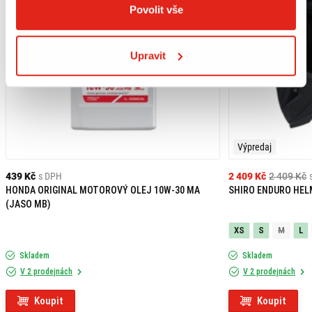
Povolit vše
Upravit
Výpredaj
439 Kč
s DPH
2 409 Kč
2 409 Kč
HONDA ORIGINAL MOTOROVÝ OLEJ 10W-30 MA
SHIRO ENDURO HEL
(JASO MB)
XS
S
M
L
Skladem
Skladem
V 2 prodejnách
V 2 prodejnách
Koupit
Koupit