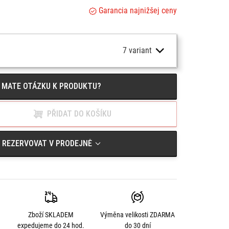
olen.
Garancia najnižšej ceny
l zabrání roztavení, kdykoli se kalhoty a výfuk
eder.
MATE OTÁZKU K PRODUKTU?
s voděodolnou vrstvou.
en.
PŘIDAT DO KOŠÍKU
vina, ripstop
REZERVOVAT V PRODEJNĚ
Zboží SKLADEM
Výměna velikosti
ZDARMA
expedujeme do 24 hod.
do 30 dní