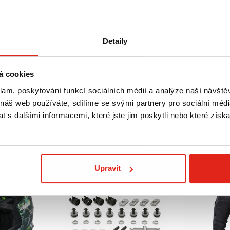
Detaily
Zobrazit více
e kalhoty a výfuk náhodně setkají.
á cookies
klam, poskytování funkcí sociálních médií a analýze naší návšt
 náš web používáte, sdílíme se svými partnery pro sociální média
 s dalšími informacemi, které jste jim poskytli nebo které získa
Upravit