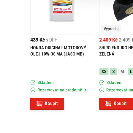
Výpredaj
439 Kč
s DPH
2 409 Kč
2 409 
HONDA ORIGINAL MOTOROVÝ
SHIRO ENDURO H
OLEJ 10W-30 MA (JASO MB)
ZELENÁ
XS
S
M
L
Skladem
Skladem
Rezervovat na prodejně
Rezervovat na
Koupit
Koupit