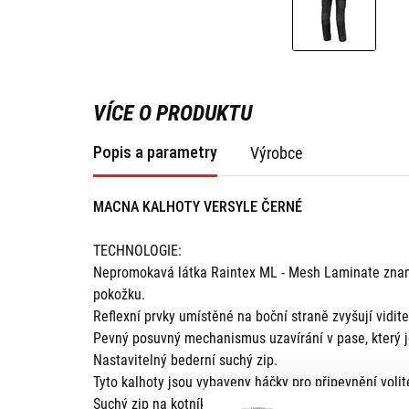
VÍCE O PRODUKTU
Popis a parametry
Výrobce
MACNA KALHOTY VERSYLE ČERNÉ
TECHNOLOGIE:
Nepromokavá látka Raintex ML - Mesh Laminate znam
pokožku.
Reflexní prvky umístěné na boční straně zvyšují vidit
Pevný posuvný mechanismus uzavírání v pase, který je
Nastavitelný bederní suchý zip.
Tyto kalhoty jsou vybaveny háčky pro připevnění voli
Suchý zip na kotníku.