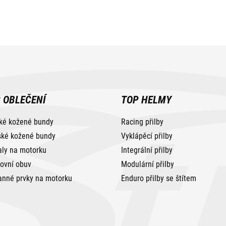
 OBLEČENÍ
TOP HELMY
ké kožené bundy
Racing přilby
ké kožené bundy
Vyklápěcí přilby
aly na motorku
Integrální přilby
tovní obuv
Modulární přilby
anné prvky na motorku
Enduro přilby se štítem