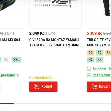
Kč
s DPH
2 049 Kč
s DPH
5 309 Kč
5 30
ELMA MX-504
GIVI SADA NA MONTÁŽ YAMAHA
TRILOBITE KEV
TRACER 700 (20)/MOTO MORINI
ACID SCRAMBL
X-CAPE 649 (21) 05RKIT
30
32
34
XL
XXL
42
44
Skladem
- 
 prodejně
Rezervovat
Na objednávku
Koupit
Koupit