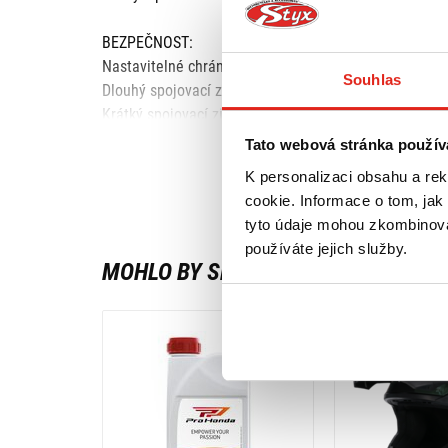
BEZPEČNOST:
Nastavitelné chrániče kolen.
Souhlas
Dlouhý spojovací zip.
Krátký spojovací zip.
Teplotně odolný materiál zabrání roztavení, kdykoli s
Tato webová stránka použív
Příprava na chrániče beder.
K personalizaci obsahu a re
Chrániče kolen.
cookie. Informace o tom, jak
Reflexní prvky.
tyto údaje mohou zkombinovat
používáte jejich služby.
KOMFORT:
MOHLO BY SE VÁM LÍBIT
Odnímatelná podšívka s voděodolnou vrstvou.
HOMOLOGACE:
CE Level 1 chrániče kolen.
MATERIÁLY: fybrex, síťovina, ripstop
HMOTNOST: 1,68 kg