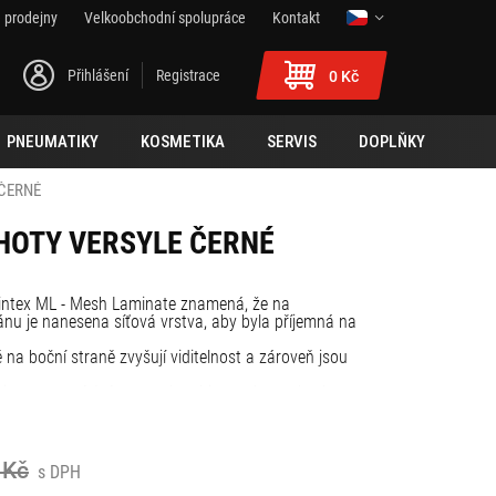
 prodejny
Velkoobchodní spolupráce
Kontakt
Přihlášení
Registrace
0 Kč
PNEUMATIKY
KOSMETIKA
SERVIS
DOPLŇKY
ČERNÉ
OTY VERSYLE ČERNÉ
ntex ML - Mesh Laminate znamená, že na
 je nanesena síťová vrstva, aby byla příjemná na
 na boční straně zvyšují viditelnost a zároveň jsou
mus uzavírání v pase, který je vyroben tak, aby
chý zip.
veny háčky pro připevnění volitelné sady popruhů.
 Kč
s DPH