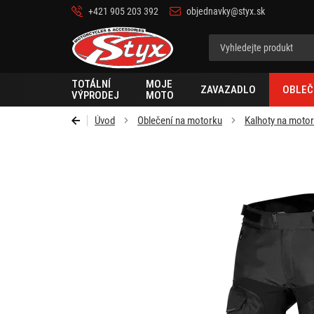
+421 905 203 392
objednavky@styx.sk
Styx-
cz
TOTÁLNÍ
MOJE
ZAVAZADLO
OBLEČ
VÝPRODEJ
MOTO
Úvod
Oblečení na motorku
Kalhoty na moto