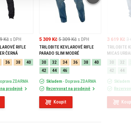
9 Kč
s DPH
5 309 Kč
5 309 Kč
s DPH
3 619 Kč
3 
LAROVÉ RIFLE
TRILOBITE KEVLAROVÉ RIFLE
TRILOBITE 
ER ČERNÁ
PARADO SLIM MODRÉ
MICAS URBA
36
38
40
30
32
34
36
38
40
30
32
42
44
46
42
44
Doprava ZDARMA
Skladem
- Doprava ZDARMA
Skladem
 na prodejně
Rezervovat na prodejně
Rezervov
Koupit
Koup