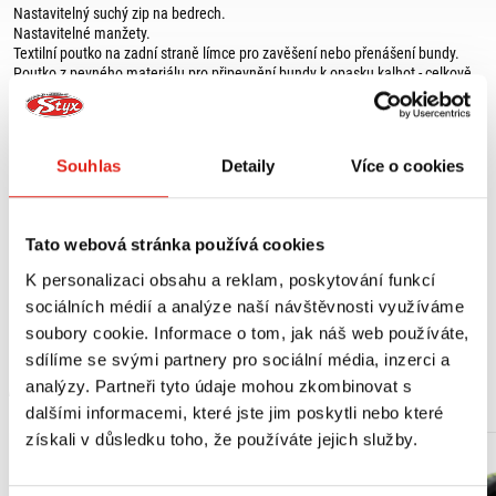
Nastavitelný suchý zip na bedrech.
Nastavitelné manžety.
Textilní poutko na zadní straně límce pro zavěšení nebo přenášení bundy.
Poutko z pevného materiálu pro připevnění bundy k opasku kalhot - celkově
univerzální.
BEZPEČNOST:
Předpříprava pro chránič zad.
Souhlas
Detaily
Více o cookies
Chrániče na loktech a ramenou.
HOMOLOGACE:
CE Level 1 chrániče loktů.
Tato webová stránka používá cookies
Chrániče ramen úrovně CE 1.
K personalizaci obsahu a reklam, poskytování funkcí
MATERIÁLY: fybrex, síťovina a 3D síťovina
sociálních médií a analýze naší návštěvnosti využíváme
HMOTNOST: 1,64 kg
soubory cookie. Informace o tom, jak náš web používáte,
sdílíme se svými partnery pro sociální média, inzerci a
MOHLO BY SE VÁM LÍBIT
analýzy. Partneři tyto údaje mohou zkombinovat s
dalšími informacemi, které jste jim poskytli nebo které
získali v důsledku toho, že používáte jejich služby.