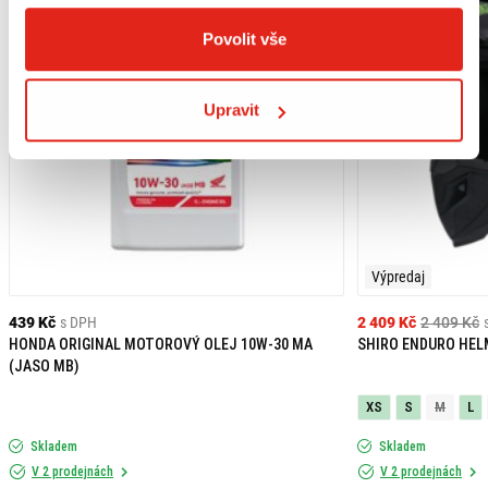
Povolit vše
Upravit
Výpredaj
439 Kč
s DPH
2 409 Kč
2 409 Kč
HONDA ORIGINAL MOTOROVÝ OLEJ 10W-30 MA
SHIRO ENDURO HEL
(JASO MB)
XS
S
M
L
Skladem
Skladem
V 2 prodejnách
V 2 prodejnách