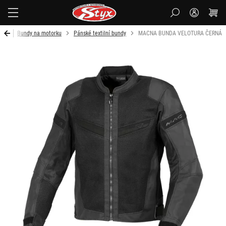
Styx-
cz
ku
Bundy na motorku
Pánské textilní bundy
MACNA BUNDA VELOTURA ČERNÁ