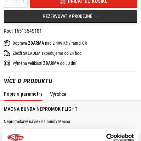
PŘIDAT DO KOŠÍKU
REZERVOVAT V PRODEJNĚ
Kód: 1651354S101
Doprava
ZDARMA
nad 2 499 Kč v rámci ČR
Zboží SKLADEM expedujeme do 24 hod.
Výměna velikosti
ZDARMA
do 30 dní
VÍCE O PRODUKTU
Popis a parametry
Výrobce
MACNA BUNDA NEPROMOK FLIGHT
Nepromokavý návlek na bundy Macna
Membrána nanesená přímou laminací na vnější vrstvu.
Rychlé zapínání a odnímání z bundy.