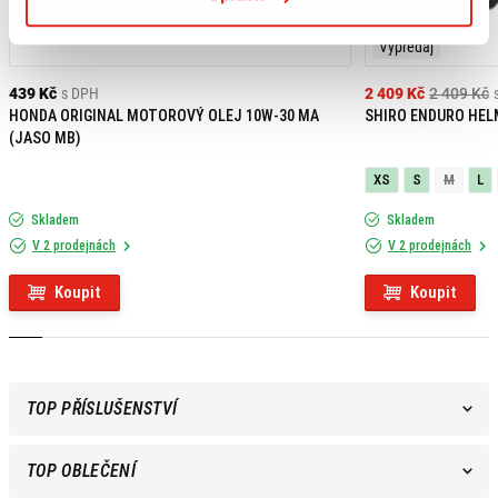
Výpredaj
439 Kč
s DPH
2 409 Kč
2 409 Kč
HONDA ORIGINAL MOTOROVÝ OLEJ 10W-30 MA
SHIRO ENDURO HEL
(JASO MB)
XS
S
M
L
Skladem
Skladem
V 2 prodejnách
V 2 prodejnách
Koupit
Koupit
TOP PŘÍSLUŠENSTVÍ
TOP OBLEČENÍ