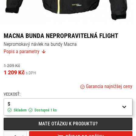
MACNA BUNDA NEPROPRAVITELNÁ FLIGHT
Nepromokavý návlek na bundy Macna
Popis a parametry
Membrána nanesená přímou laminací na vnější vrstvu.
Rychlé zapínání a odnímání z bundy.
Boční reflexní plochy SIDE EYE - bezpečnostní prvek na místech,
1 209 Kč
kde nejsou viditelná světla motorky.
1 209 Kč
s DPH
Velikosti S-4XL podle velikosti bundy.
Garancia najnižšej ceny
VEĽKOSŤ:
S
Skladem
Dostupné 1 ks
MATE OTÁZKU K PRODUKTU?