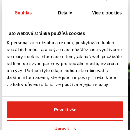
Boční reflexní plochy SIDE EYE - bezpečnostní prvek na místech, kde nejsou
viditelná světla motorky.
Souhlas
Detaily
Více o cookies
Velikosti S-4XL podle velikosti bundy.
Tato webová stránka používá cookies
MOHLO BY SE VÁM LÍBIT
K personalizaci obsahu a reklam, poskytování funkcí
sociálních médií a analýze naší návštěvnosti využíváme
soubory cookie. Informace o tom, jak náš web používáte,
sdílíme se svými partnery pro sociální média, inzerci a
analýzy. Partneři tyto údaje mohou zkombinovat s
dalšími informacemi, které jste jim poskytli nebo které
získali v důsledku toho, že používáte jejich služby.
Povolit vše
Upravit