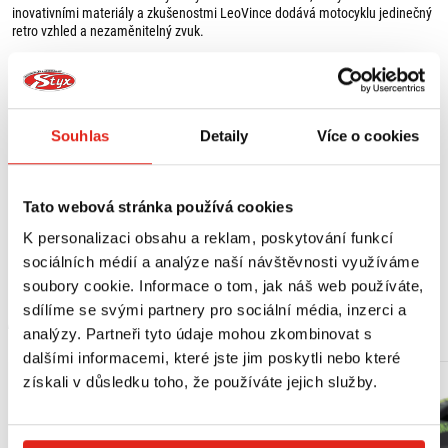
inovativními materiály a zkušenostmi LeoVince dodává motocyklu jedinečný
retro vzhled a nezaměnitelný zvuk.
Tělo z nerezové oceli typu AISI 304 s kartáčovanou povrchovou úpravou.
Koncovky výfuků z nerezové oceli typu AISI 304 s kartáčovaným vzhledem.
Držák výfuků z nerezové oceli typu AISI 304.
Reliéfní logo LeoVince.
Souhlas
Detaily
Více o cookies
Svařované metodou TIG.
Teplotní odolnost do 900 °C.
Klasický "retro" zvuk.
Jednoduchá instalace.
Tato webová stránka používá cookies
Váha 2,14 kg (úspora oproti sériovému výfuku 1,48 kg).
K personalizaci obsahu a reklam, poskytování funkcí
Vhodné pro:
Zobrazit více
sociálních médií a analýze naší návštěvnosti využíváme
ROYAL ENFIELD CLASSIC 350 (2021-2023)
soubory cookie. Informace o tom, jak náš web používáte,
sdílíme se svými partnery pro sociální média, inzerci a
Sada je dodávána kompletní a nevyžaduje žádné další díly pro montáž.
MOHLO BY SE VÁM LÍBIT
analýzy. Partneři tyto údaje mohou zkombinovat s
Homologace: ECE schválené - splňuje směrnici o hluku, zachovává původní
dalšími informacemi, které jste jim poskytli nebo které
katalyzátor
získali v důsledku toho, že používáte jejich služby.