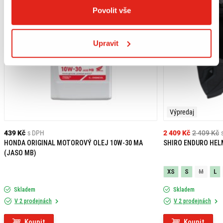
Povolit vše
Upravit
Výpredaj
439 Kč
s DPH
2 409 Kč
2 409 Kč
HONDA ORIGINAL MOTOROVÝ OLEJ 10W-30 MA
SHIRO ENDURO HEL
(JASO MB)
XS
S
M
L
Skladem
Skladem
V 2 prodejnách
V 2 prodejnách
Koupit
Koupit