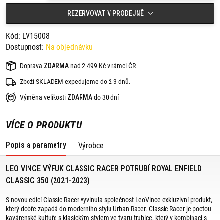
Klasický "retro" zvuk.
REZERVOVAT V PRODEJNĚ
Jednoduchá instalace.
Váha 2,14 kg (úspora oproti sériovému výfuku 1,48 kg).
Vhodné pro:
Kód: LV15008
Dostupnost:
Na objednávku
ROYAL ENFIELD CLASSIC 350 (2021-2023)
Sada je dodávána kompletní a nevyžaduje žádné další díly pro
Doprava
ZDARMA
nad 2 499 Kč v rámci ČR
montáž.
Zboží SKLADEM expedujeme do 2-3 dnů.
Homologace: ECE schválené - splňuje směrnici o hluku, zachovává
původní katalyzátor
Výměna velikosti
ZDARMA
do 30 dní
VÍCE O PRODUKTU
Popis a parametry
Výrobce
LEO VINCE VÝFUK CLASSIC RACER POTRUBÍ ROYAL ENFIELD
CLASSIC 350 (2021-2023)
S novou edicí Classic Racer vyvinula společnost LeoVince exkluzivní produkt,
který dobře zapadá do moderního stylu Urban Racer. Classic Racer je poctou
kavárenské kultuře s klasickým stylem ve tvaru trubice, který v kombinaci s