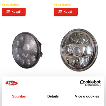
Na objednávku
Na objednávku
Koupit
Koupit
11 089 Kč
s DPH
6 749 Kč
s DPH
HS MOTO LED PŘEDNÍ SVĚTLO 7" 10
HS MOTO LED PŘEDNÍ SVĚTLO 7"
LED
FARGO
Souhlas
Detaily
Více o cookies
Na objednávku
Na objednávku