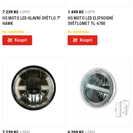
7 239 Kč
s DPH
1 449 Kč
s DPH
HS MOTO LED HLAVNÍ SVĚTLO 7"
HS MOTO LED ELIPSOIDNÍ
HAWK
SVĚTLOMET YL-6700
Na objednávku
Na objednávku
Koupit
Koupit
7 239 Kč
s DPH
6 269 Kč
s DPH