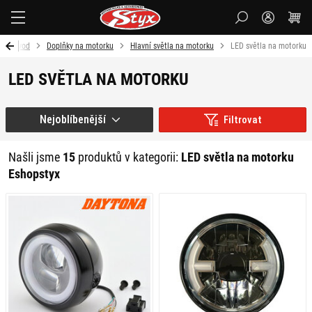
Styx-
cz
Úvod
Doplňky na motorku
Hlavní světla na motorku
LED světla na motorku
LED SVĚTLA NA MOTORKU
Nejoblíbenější
Filtrovat
Našli jsme
15
produktů v kategorii:
LED světla na motorku
Eshopstyx