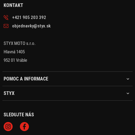
KONTAKT
+421 905 203 392
objednavky@styx.sk
STYX MOTO s.r.o.
Hlavná 1405
952 01 Vráble
POMOC A INFORMACE
STYX
SLEDUJTE NÁS