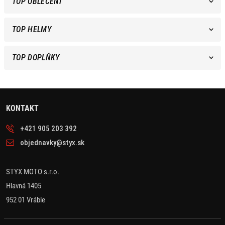
TOP OBLEČENÍ
TOP HELMY
TOP DOPLŇKY
KONTAKT
+421 905 203 392
objednavky@styx.sk
STYX MOTO s.r.o.
Hlavná 1405
952 01 Vráble