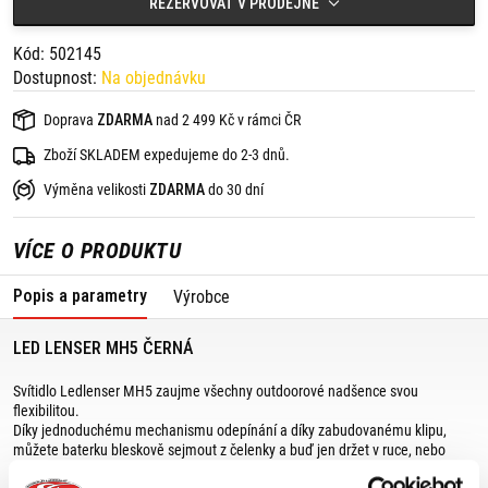
REZERVOVAT V PRODEJNĚ
Kód: 502145
Dostupnost:
Na objednávku
Doprava
ZDARMA
nad 2 499 Kč v rámci ČR
Zboží SKLADEM expedujeme do 2-3 dnů.
Výměna velikosti
ZDARMA
do 30 dní
VÍCE O PRODUKTU
Popis a parametry
Výrobce
LED LENSER MH5 ČERNÁ
Svítidlo Ledlenser MH5 zaujme všechny outdoorové nadšence svou
flexibilitou.
Díky jednoduchému mechanismu odepínání a díky zabudovanému klipu,
můžete baterku bleskově sejmout z čelenky a buď jen držet v ruce, nebo
připnout na stan, větev, batoh, opasek nebo na jakoukoliv část oblečení.