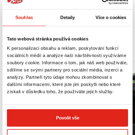
Svítidlo o světelném výkonu 20-200 lm dosvítí až na vzdálenost 200 m.
Tužková baterie (AA) vydrží napájet svítidlo až 35 hodin.
Samozřejmostí je Advanced Focus System, Smart Light Technology, Rapid
Focus i odolnost podle indexu IP54.
Souhlas
Detaily
Více o cookies
Součástí balení je i baterie (1 x AA, alkalická).
Tato webová stránka používá cookies
K personalizaci obsahu a reklam, poskytování funkcí
MOHLO BY SE VÁM LÍBIT
sociálních médií a analýze naší návštěvnosti využíváme
soubory cookie. Informace o tom, jak náš web používáte,
sdílíme se svými partnery pro sociální média, inzerci a
analýzy. Partneři tyto údaje mohou zkombinovat s
dalšími informacemi, které jste jim poskytli nebo které
získali v důsledku toho, že používáte jejich služby.
Povolit vše