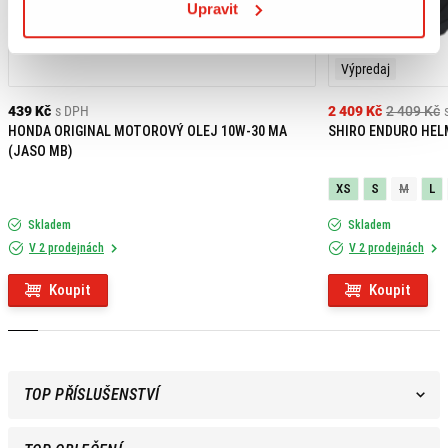
Upravit
Výpredaj
439 Kč
s DPH
2 409 Kč
2 409 Kč
HONDA ORIGINAL MOTOROVÝ OLEJ 10W-30 MA
SHIRO ENDURO HEL
(JASO MB)
XS
S
M
L
Skladem
Skladem
V 2 prodejnách
V 2 prodejnách
Koupit
Koupit
TOP PŘÍSLUŠENSTVÍ