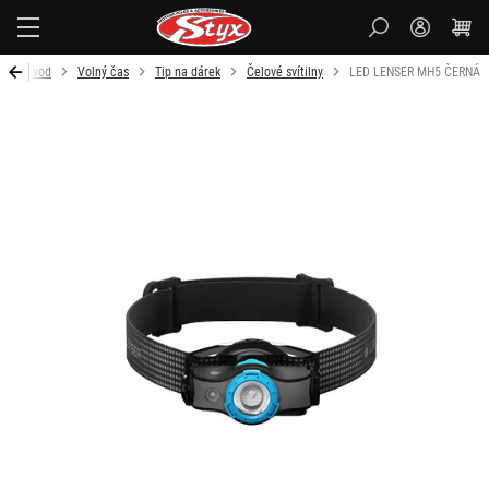
Styx-
cz
Úvod
Volný čas
Tip na dárek
Čelové svítilny
LED LENSER MH5 ČERNÁ