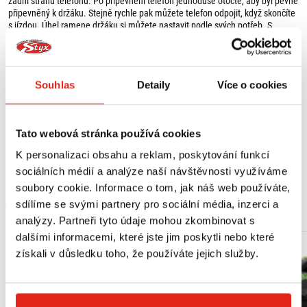
zadní stranu telefonu. Po připevnění telefon jednoduše otočte, aby byl pevně
připevněný k držáku. Stejně rychle pak můžete telefon odpojit, když skončíte
s jízdou. Úhel ramene držáku si můžete nastavit podle svých potřeb. S
držákem Interphone QUIKLOX budete mít svůj mobilní telefon vždy po ruce
při každodenní jízdě na motorce nebo dokonce při sjezdu z kopce na
horském kole.
Souhlas
Detaily
Více o cookies
VLASTNOSTI:
- univerzální držák na kolo nebo motorku,
- rychloupínací systém QUIKLOX,
- kompatibilní se všemi obaly, držáky a pouzdry QUIKLOX nebo samolepicí
Tato webová stránka používá cookies
základnou SMQUIKLOXPAD (není součástí dodávky),
- umožňuje rychlé nasazení a vyjmutí telefonu,
Zobrazit více
K personalizaci obsahu a reklam, poskytování funkcí
- smartphone lze používat horizontálně i vertikálně,
sociálních médií a analýze naší návštěvnosti využíváme
- horizontální otáčení o 360 stupňů a vertikální otáčení o 90 stupňů,
- bezpečně drží při jízdě,
soubory cookie. Informace o tom, jak náš web používáte,
- jednoduchá instalace na trubková řídítka,
MOHLO BY SE VÁM LÍBIT
sdílíme se svými partnery pro sociální média, inzerci a
- přizpůsobí se průměru řídítek.
analýzy. Partneři tyto údaje mohou zkombinovat s
OBSAH BALENÍ:
dalšími informacemi, které jste jim poskytli nebo které
- QUIKLOX Interphone grip,
získali v důsledku toho, že používáte jejich služby.
- 3 x gumové distanční podložky pro různé velikosti řídítek,
- 2 x imbusový klíč pro instalaci/nastavení.