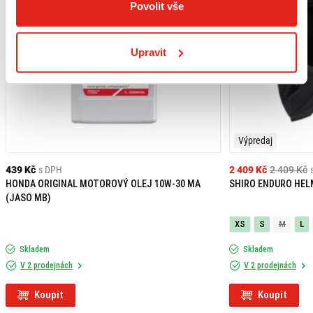
Povolit vše
Upravit
Výpredaj
439 Kč
s DPH
2 409 Kč
2 409 Kč
HONDA ORIGINAL MOTOROVÝ OLEJ 10W-30 MA
SHIRO ENDURO HEL
(JASO MB)
XS
S
M
L
Skladem
Skladem
V 2 prodejnách
V 2 prodejnách
Koupit
Koupit