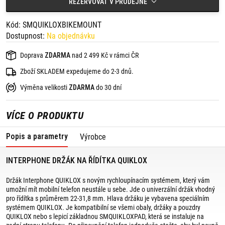
REZERVOVAT V PRODEJNĚ
- kompatibilní se všemi obaly, držáky a pouzdry QUIKLOX nebo
samolepicí základnou SMQUIKLOXPAD (není součástí dodávky),
- umožňuje rychlé nasazení a vyjmutí telefonu,
Kód: SMQUIKLOXBIKEMOUNT
- smartphone lze používat horizontálně i vertikálně,
- horizontální otáčení o 360 stupňů a vertikální otáčení o 90
Dostupnost:
Na objednávku
stupňů,
- bezpečně drží při jízdě,
Doprava
ZDARMA
nad 2 499 Kč v rámci ČR
- jednoduchá instalace na trubková řídítka,
- přizpůsobí se průměru řídítek.
Zboží SKLADEM expedujeme do 2-3 dnů.
OBSAH BALENÍ:
Výměna velikosti
ZDARMA
do 30 dní
- QUIKLOX Interphone grip,
- 3 x gumové distanční podložky pro různé velikosti řídítek,
- 2 x imbusový klíč pro instalaci/nastavení.
VÍCE O PRODUKTU
Popis a parametry
Výrobce
INTERPHONE DRŽÁK NA ŘÍDÍTKA QUIKLOX
Držák Interphone QUIKLOX s novým rychloupínacím systémem, který vám
umožní mít mobilní telefon neustále u sebe. Jde o univerzální držák vhodný
pro řídítka s průměrem 22-31,8 mm. Hlava držáku je vybavena speciálním
systémem QUIKLOX. Je kompatibilní se všemi obaly, držáky a pouzdry
QUIKLOX nebo s lepicí základnou SMQUIKLOXPAD, která se instaluje na