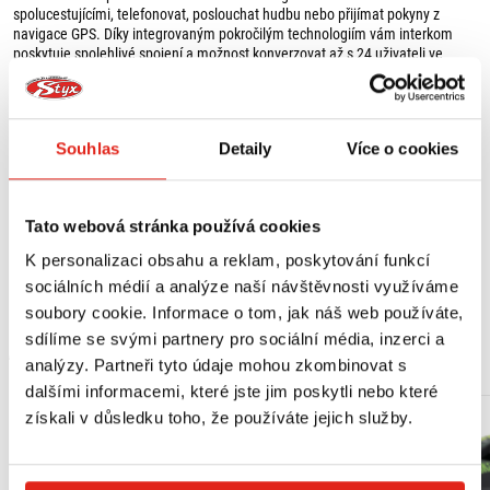
- 2 x mikrofon pro otevřené/sklápěcí přilby + mikrofon pro uzavřené
spolucestujícími, telefonovat, poslouchat hudbu nebo přijímat pokyny z
přilby,
navigace GPS. Díky integrovaným pokročilým technologiím vám interkom
- 2 x USB-C kabel na nabíjení a synchronizaci.
poskytuje spolehlivé spojení a možnost konverzovat až s 24 uživateli ve
skupině až do vzdálenosti 1,6 km. Vše pohodlně jedním kliknutím díky
jednoduchým ovládacím tlačítkům přímo na interkomu. Interkom U-COM 8R
je kompatibilní se systémy TFT, GPS a OEM od všech předních výrobců
motocyklových přileb. Kapacita baterie interkomu vydrží až 18 hodin
Souhlas
Detaily
Více o cookies
provozu. Dokonalou zvukovou produkci zajišťují 40 mm HD reproduktory, při
poslechu hudby nebo hlasových pokynů z navigace stále slyšíte komunikaci
na pozadí. Interkom U-COM 8R v sobě spojuje pokročilé technologie,
jednoduché intuitivní ovládání a je tak ideálním společníkem na krátké jízdy i
Tato webová stránka používá cookies
dlouhé cesty.
K personalizaci obsahu a reklam, poskytování funkcí
SPECIFIKACE:
Zobrazit více
sociálních médií a analýze naší návštěvnosti využíváme
- konektivita pro komunikaci: Mesh 2.0,
- skupinová komunikace až 24 interkomů,
soubory cookie. Informace o tom, jak náš web používáte,
- výdrž baterie až 18 hodin,
sdílíme se svými partnery pro sociální média, inzerci a
- úplné nabití baterie za 2,5 hodiny,
MOHLO BY SE VÁM LÍBIT
analýzy. Partneři tyto údaje mohou zkombinovat s
- rozšířená kompatibilita se systémy TFT a GPS integrovanými do přilby OEM
(Bluetooth 5.0),
dalšími informacemi, které jste jim poskytli nebo které
- integrované hlasové ovládání (Apple Assistant, Google Assistant),
získali v důsledku toho, že používáte jejich služby.
- dosah interkomu až 1,6 km,
- rychlé interkomové spojení stiskem tlačítka,
- vícejazyčný hlasový asistent (podpora slovenštiny),
- připojení k mobilnímu telefonu (aplikace UNITE),