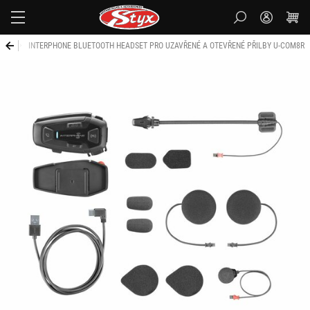
Styx-
cz
elmu
INTERPHONE BLUETOOTH HEADSET PRO UZAVŘENÉ A OTEVŘENÉ PŘILBY U-COM8R