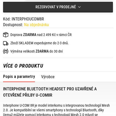
Interkom U-COM 8R v sobě spojuje pokročilé technologie,
jednoduché intuitivní ovládání a je tak ideálním společníkem na
REZERVOVAT V PRODEJNĚ
krátké jízdy i dlouhé cesty.
SPECIFIKACE:
Kód: INTERPHOUCOM8R
- konektivita pro komunikaci: Mesh 2.0,
- skupinová komunikace až 24 interkomů,
Dostupnost:
Na objednávku
- výdrž baterie až 18 hodin,
- úplné nabití baterie za 2,5 hodiny,
Doprava
ZDARMA
nad 2 499 Kč v rámci ČR
- rozšířená kompatibilita se systémy TFT a GPS integrovanými do
přilby OEM (Bluetooth 5.0),
Zboží SKLADEM expedujeme do 2-3 dnů.
- integrované hlasové ovládání (Apple Assistant, Google Assistant),
- dosah interkomu až 1,6 km,
Výměna velikosti
ZDARMA
do 30 dní
- rychlé interkomové spojení stiskem tlačítka,
- vícejazyčný hlasový asistent (podpora slovenštiny),
- připojení k mobilnímu telefonu (aplikace UNITE),
VÍCE O PRODUKTU
- vodotěsnost s krytím IP67,
- konverzace mezi interkomy s hudbou/zvukem GPS na pozadí,
- interkom lze nastavit na jednoduchý/rozšířený režim,
Popis a parametry
Výrobce
- interkom se může během používání nabíjet,
- možnost aktualizace firmware prostřednictvím PC/Mac,
- rozměry interkomu: 85 mm x 49 mm x 25 mm,
INTERPHONE BLUETOOTH HEADSET PRO UZAVŘENÉ A
- hmotnost: 51 g
OTEVŘENÉ PŘILBY U-COM8R
Obsah balení:
- 2 x jednotka Interphone U-COM 8R,
Interphone U-COM 8R je model interkomu s integrovanou technologií Mesh
- 2 x interkomový klip,
- 2 x lepicí základna,
2.0. Je kompatibilní se všemi smartphony s technologií Bluetooth, díky
- 2 x 40 mm HD sluchátka (zvukový ekvalizér),
čemuž můžete pomocí interkomu s technologií Mesh 2.0 mluvit se