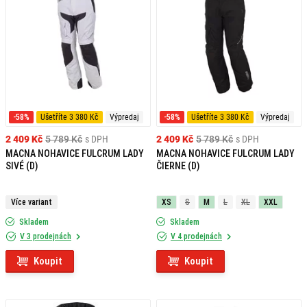
-58%
Ušetříte 3 380 Kč
Výpredaj
-58%
Ušetříte 3 380 Kč
Výpredaj
2 409 Kč
5 789 Kč
s DPH
2 409 Kč
5 789 Kč
s DPH
MACNA NOHAVICE FULCRUM LADY
MACNA NOHAVICE FULCRUM LADY
SIVÉ (D)
ČIERNE (D)
Více variant
XS
S
M
L
XL
XXL
Skladem
Skladem
V 3 prodejnách
V 4 prodejnách
Koupit
Koupit