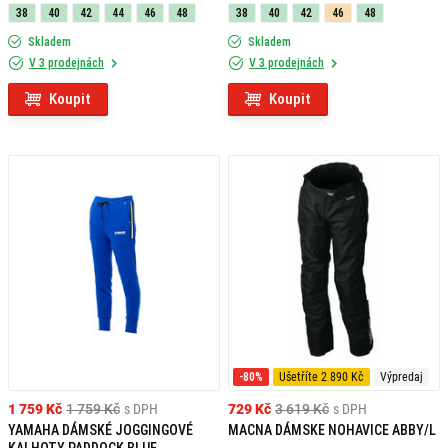
38
40
42
44
46
48
38
40
42
46
48
Skladem
Skladem
V 3 prodejnách
V 3 prodejnách
Koupit
Koupit
-80%
Ušetříte 2 890 Kč
Výpredaj
1 759 Kč
1 759 Kč
s DPH
729 Kč
3 619 Kč
s DPH
YAMAHA DÁMSKÉ JOGGINGOVÉ
MACNA DÁMSKE NOHAVICE ABBY/L