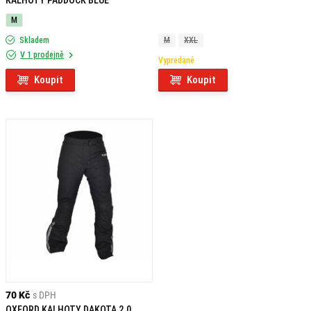
KALHOTY PADDOCK BLUE
M
Skladem
M
XXL
V 1 prodejně
Vypredané
Koupit
Koupit
70 Kč
s DPH
OXFORD KALHOTY DAKOTA 2.0