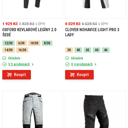
1 929 Kč
1 929 Kč
s DPH
6 029 Kč
6 029 Kč
s DPH
OXFORD KEVLAROVÉ LEGÍNY 2.0
CLOVER NOHAVICE LIGHT-PRO 3
ŠEDÉ
LADY
12/30
6/30
10/30
8/30
14/30
16/30
38
40
42
44
46
Skladem
Skladem
V 5 prodejnách
V 4 prodejnách
Koupit
Koupit