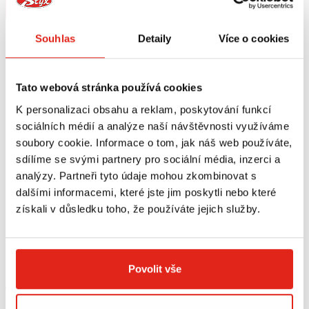
Koupit
Koupit
Souhlas
Detaily
Více o cookies
Tato webová stránka používá cookies
K personalizaci obsahu a reklam, poskytování funkcí
sociálních médií a analýze naší návštěvnosti využíváme
soubory cookie. Informace o tom, jak náš web používáte,
sdílíme se svými partnery pro sociální média, inzerci a
analýzy. Partneři tyto údaje mohou zkombinovat s
dalšími informacemi, které jste jim poskytli nebo které
-36%
Ušetříte 970 Kč
Výpredaj
Výpredaj
získali v důsledku toho, že používáte jejich služby.
1 689 Kč
2 659 Kč
s DPH
2 409 Kč
3 139 Kč
s DPH
OXFORD KALHOTY DAKOTA 2.0
OXFORD KALHOTY SIREN 2.0 BLACK
TECH BLACK ZKRÁCENÉ
Povolit vše
10
10
16
18
Skladem
Skladem
V 1 prodejně
V 3 prodejnách