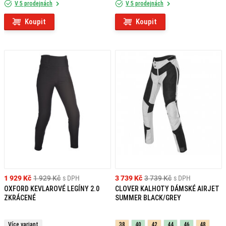
V 5 prodejnách
V 5 prodejnách
Koupit
Koupit
1 929 Kč
1 929 Kč
s DPH
3 739 Kč
3 739 Kč
s DPH
OXFORD KEVLAROVÉ LEGÍNY 2.0
CLOVER KALHOTY DÁMSKÉ AIRJET
ZKRÁCENÉ
SUMMER BLACK/GREY
Více variant
38
40
42
44
46
48