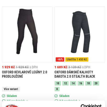
-46%
Ušetříte 1 450 Kč
1 929 Kč
1 929 Kč
s DPH
1 689 Kč
3 139 Kč
s DPH
OXFORD KEVLAROVÉ LEGÍNY 2.0
OXFORD DÁMSKÉ KALHOTY
PRODLOUŽENÉ
DAKOTA 2.0 STEALTH BLACK
10
12
14
16
18
20
Více variant
8
Skladem
Skladem
V 5 prodejnách
V 3 prodejnách