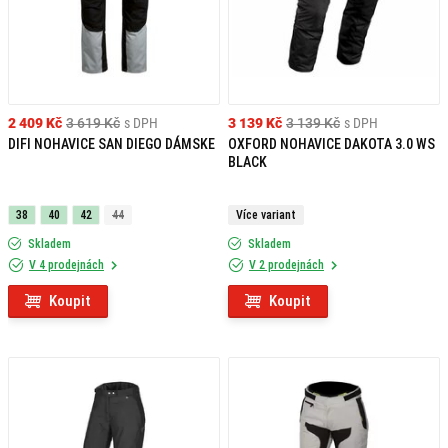
2 409 Kč
3 619 Kč
s DPH
3 139 Kč
3 139 Kč
s DPH
DIFI NOHAVICE SAN DIEGO DÁMSKE
OXFORD NOHAVICE DAKOTA 3.0 WS
BLACK
38
40
42
44
Více variant
Skladem
Skladem
V 4 prodejnách
V 2 prodejnách
Koupit
Koupit