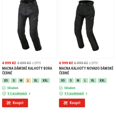
4 099 Kč
4 099 Kč
s DPH
6 999 Kč
6 999 Kč
s DPH
MACNA DÁMSKÉ KALHOTY BORA
MACNA KALHOTY NOVADO DÁMSKÉ
ČERNÉ
ČERNÉ
XS
S
M
L
XL
XXL
XS
S
M
L
XL
XXL
Skladem
Skladem
V 3 prodejnách
V 5 prodejnách
Koupit
Koupit