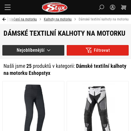
Styx-
cz
d
Oblečení na motorku
Kalhoty na motorku
Dámské textilní kalhoty na motorku
DÁMSKÉ TEXTILNÍ KALHOTY NA MOTORKU
Nejoblíbenější
Filtrovat
Našli jsme
25
produktů v kategorii:
Dámské textilní kalhoty
na motorku Eshopstyx