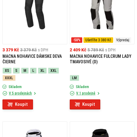
-58%
Ušetříte 3 380 Kč
Výpredaj
3 379 Kč
3 379 Kč
s DPH
2 409 Kč
5 789 Kč
s DPH
MACNA NOHAVICE DÁMSKE DEVA
MACNA NOHAVICE FULCRUM LADY
ČIERNE
TMAVOSIVÉ (D)
XS
S
M
L
XL
XXL
XXXL
LM
Skladem
Skladem
V 5 prodejnách
V 1 prodejně
Koupit
Koupit