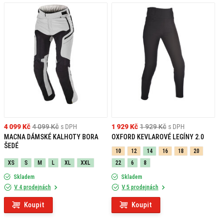
4 099 Kč
4 099 Kč
s DPH
1 929 Kč
1 929 Kč
s DPH
MACNA DÁMSKÉ KALHOTY BORA
OXFORD KEVLAROVÉ LEGÍNY 2.0
ŠEDÉ
10
12
14
16
18
20
XS
S
M
L
XL
XXL
22
6
8
Skladem
Skladem
V 4 prodejnách
V 5 prodejnách
Koupit
Koupit