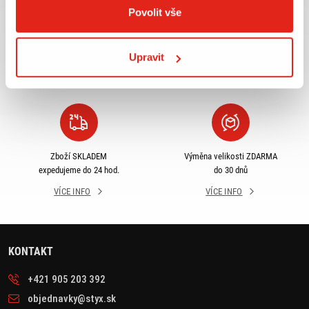
Povolit vše
Největší výběr moto
Doprava ZDARMA pro
příslušenství ihned k
objednávky nad 2499 kč v
Upravit
odběru
rámci ČR
VÍCE INFO
VÍCE INFO
Zboží SKLADEM
Výměna velikosti ZDARMA
expedujeme do 24 hod.
do 30 dnů
VÍCE INFO
VÍCE INFO
KONTAKT
+421 905 203 392
objednavky@styx.sk