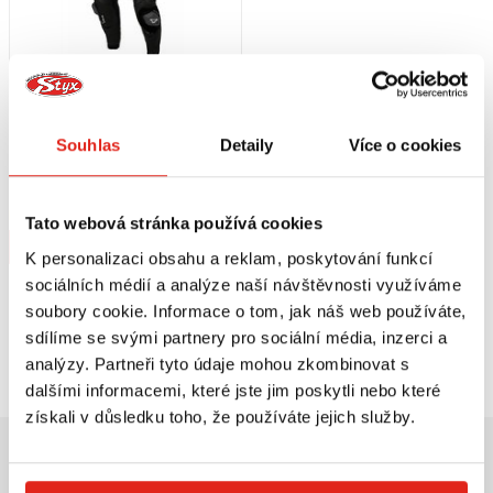
12 059 Kč
12 059 Kč
s DPH
MACNA DVOUDÍLNÁ DÁMSKÁ
Souhlas
Detaily
Více o cookies
KOMBINÉZA HYPER ČERNÁ
42
Na objednávku
Tato webová stránka používá cookies
Koupit
K personalizaci obsahu a reklam, poskytování funkcí
sociálních médií a analýze naší návštěvnosti využíváme
soubory cookie. Informace o tom, jak náš web používáte,
sdílíme se svými partnery pro sociální média, inzerci a
Prohlédli jste si
3
z
3
produktů
analýzy. Partneři tyto údaje mohou zkombinovat s
dalšími informacemi, které jste jim poskytli nebo které
získali v důsledku toho, že používáte jejich služby.