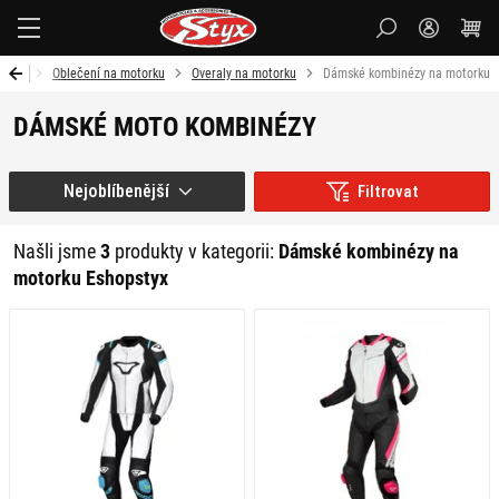
Styx-
cz
Úvod
Oblečení na motorku
Overaly na motorku
Dámské kombinézy na motorku
DÁMSKÉ MOTO KOMBINÉZY
Nejoblíbenější
Filtrovat
Našli jsme
3
produkty v kategorii:
Dámské kombinézy na
motorku Eshopstyx