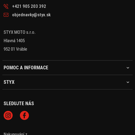
+421 905 203 392
objednavky@styx.sk
STYX MOTO s.r.o.
Hlavná 1405
952 01 Vráble
POMOC A INFORMACE
STYX
SLEDUJTE NÁS
Nakupování z