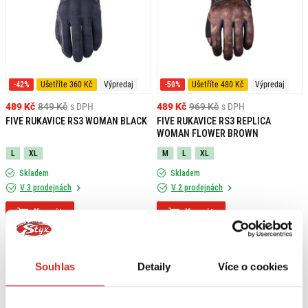
-42%
Ušetříte 360 Kč
Výpredaj
-50%
Ušetříte 480 Kč
Výpredaj
489 Kč
849 Kč
s DPH
489 Kč
969 Kč
s DPH
FIVE RUKAVICE RS3 WOMAN BLACK
FIVE RUKAVICE RS3 REPLICA
WOMAN FLOWER BROWN
L
XL
M
L
XL
Skladem
Skladem
V 3 prodejnách
V 2 prodejnách
Koupit
Koupit
Souhlas
Detaily
Více o cookies