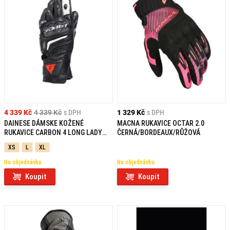
4 339 Kč
4 339 Kč
s DPH
1 329 Kč
s DPH
DAINESE DÁMSKE KOŽENÉ
MACNA RUKAVICE OCTAR 2.0
RUKAVICE CARBON 4 LONG LADY
ČERNÁ/BORDEAUX/RŮŽOVÁ
BLACK/BLACK/WHITE
XS
L
XL
Na objednávku
Na objednávku
Koupit
Koupit