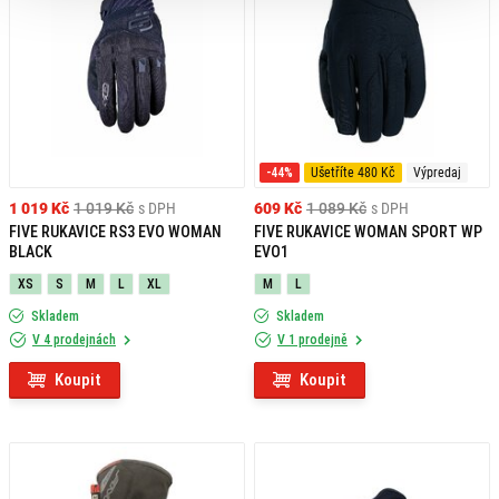
-44%
Ušetříte 480 Kč
Výpredaj
1 019 Kč
1 019 Kč
s DPH
609 Kč
1 089 Kč
s DPH
FIVE RUKAVICE RS3 EVO WOMAN
FIVE RUKAVICE WOMAN SPORT WP
BLACK
EVO1
XS
S
M
L
XL
M
L
Skladem
Skladem
V 4 prodejnách
V 1 prodejně
Koupit
Koupit