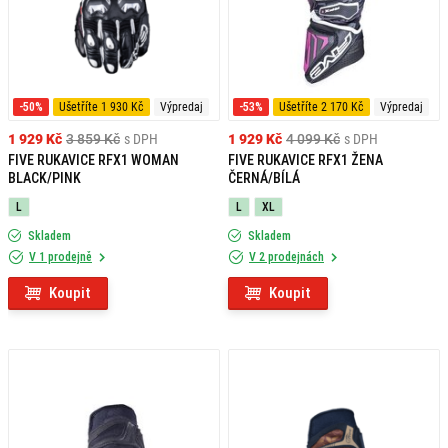
-50%
Ušetříte 1 930 Kč
Výpredaj
-53%
Ušetříte 2 170 Kč
Výpredaj
1 929 Kč
3 859 Kč
s DPH
1 929 Kč
4 099 Kč
s DPH
FIVE RUKAVICE RFX1 WOMAN
FIVE RUKAVICE RFX1 ŽENA
BLACK/PINK
ČERNÁ/BÍLÁ
L
L
XL
Skladem
Skladem
V 1 prodejně
V 2 prodejnách
Koupit
Koupit