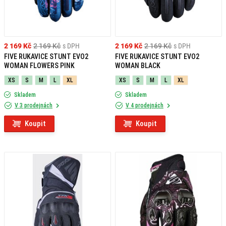
2 169 Kč
2 169 Kč
s DPH
2 169 Kč
2 169 Kč
s DPH
FIVE RUKAVICE STUNT EVO2
FIVE RUKAVICE STUNT EVO2
WOMAN FLOWERS PINK
WOMAN BLACK
XS
S
M
L
XL
XS
S
M
L
XL
Skladem
Skladem
V 3 prodejnách
V 4 prodejnách
Koupit
Koupit