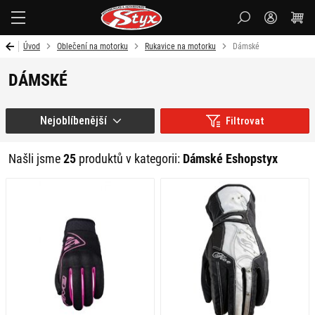
Styx-
cz
Úvod
Oblečení na motorku
Rukavice na motorku
Dámské
DÁMSKÉ
Nejoblíbenější
Filtrovat
Našli jsme
25
produktů v kategorii:
Dámské Eshopstyx