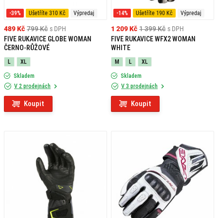
-39%
Ušetříte 310 Kč
Výpredaj
-14%
Ušetříte 190 Kč
Výpredaj
489 Kč
799 Kč
s DPH
1 209 Kč
1 399 Kč
s DPH
FIVE RUKAVICE GLOBE WOMAN
FIVE RUKAVICE WFX2 WOMAN
ČERNO-RŮŽOVÉ
WHITE
L
XL
M
L
XL
Skladem
Skladem
V 2 prodejnách
V 3 prodejnách
Koupit
Koupit