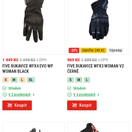
-20%
Ušetříte 240 Kč
Výpredaj
1 449 Kč
1 449 Kč
s DPH
969 Kč
1 209 Kč
s DPH
FIVE RUKAVICE WFX4 EVO WP
FIVE RUKAVICE WFX3 WOMAN V2
WOMAN BLACK
ČERNÉ
S
M
L
XL
S
M
L
Skladem
Skladem
V 2 prodejnách
V 4 prodejnách
Koupit
Koupit