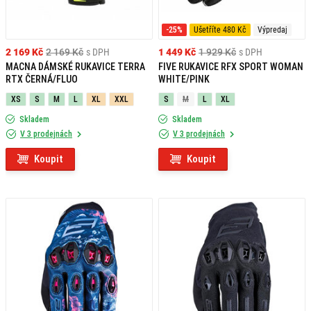
-25%
Ušetříte 480 Kč
Výpredaj
2 169 Kč
2 169 Kč
s DPH
1 449 Kč
1 929 Kč
s DPH
MACNA DÁMSKÉ RUKAVICE TERRA
FIVE RUKAVICE RFX SPORT WOMAN
RTX ČERNÁ/FLUO
WHITE/PINK
XS
S
M
L
XL
XXL
S
M
L
XL
Skladem
Skladem
V 3 prodejnách
V 3 prodejnách
Koupit
Koupit