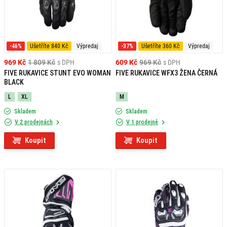
-46%
Ušetříte 840 Kč
Výpredaj
-37%
Ušetříte 360 Kč
Výpredaj
969 Kč
1 809 Kč
s DPH
609 Kč
969 Kč
s DPH
FIVE RUKAVICE STUNT EVO WOMAN
FIVE RUKAVICE WFX3 ŽENA ČERNÁ
BLACK
L
XL
M
Skladem
Skladem
V 2 prodejnách
V 1 prodejně
Koupit
Koupit