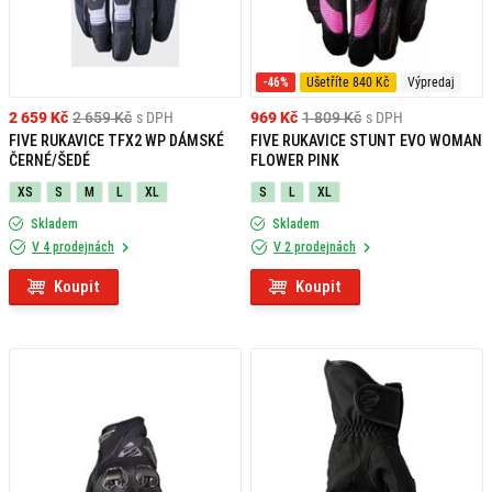
-46%
Ušetříte 840 Kč
Výpredaj
2 659 Kč
2 659 Kč
s DPH
969 Kč
1 809 Kč
s DPH
FIVE RUKAVICE TFX2 WP DÁMSKÉ
FIVE RUKAVICE STUNT EVO WOMAN
ČERNÉ/ŠEDÉ
FLOWER PINK
XS
S
M
L
XL
S
L
XL
Skladem
Skladem
V 4 prodejnách
V 2 prodejnách
Koupit
Koupit