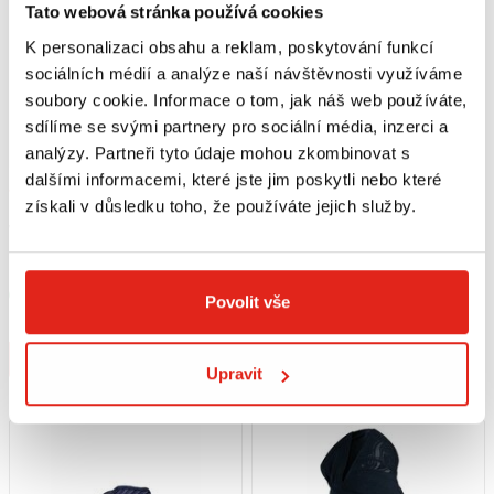
Tato webová stránka používá cookies
K personalizaci obsahu a reklam, poskytování funkcí
sociálních médií a analýze naší návštěvnosti využíváme
soubory cookie. Informace o tom, jak náš web používáte,
sdílíme se svými partnery pro sociální média, inzerci a
analýzy. Partneři tyto údaje mohou zkombinovat s
Výpredaj
-55%
Ušetříte 600 Kč
Výpredaj
dalšími informacemi, které jste jim poskytli nebo které
489 Kč
489 Kč
s DPH
489 Kč
1 089 Kč
s DPH
získali v důsledku toho, že používáte jejich služby.
FIVE RUKAVICE RS3 REPLICA
FIVE RUKAVICE RS3 EVO GRAPHIC
WOMAN BLACK PINK
WOMAN BOREAL
S
L
XL
S
M
XL
Skladem
Skladem
Povolit vše
V 1 prodejně
V 3 prodejnách
Koupit
Koupit
Upravit