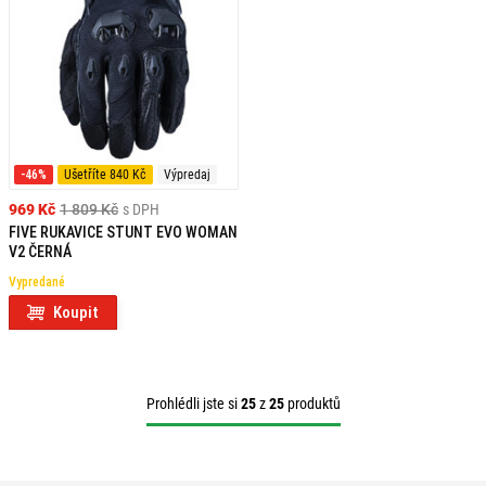
-46%
Ušetříte 840 Kč
Výpredaj
969 Kč
1 809 Kč
s DPH
FIVE RUKAVICE STUNT EVO WOMAN
V2 ČERNÁ
Vypredané
Koupit
Prohlédli jste si
25
z
25
produktů