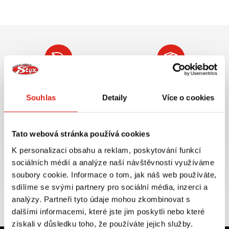
Největší výběr moto
Doprava ZDARMA pro
příslušenství ihned k
objednávky nad 2499 kč v
Souhlas
Detaily
Více o cookies
odběru
rámci ČR
VÍCE INFO
VÍCE INFO
Tato webová stránka používá cookies
K personalizaci obsahu a reklam, poskytování funkcí
sociálních médií a analýze naší návštěvnosti využíváme
soubory cookie. Informace o tom, jak náš web používáte,
Zboží SKLADEM
Výměna velikosti ZDARMA
sdílíme se svými partnery pro sociální média, inzerci a
expedujeme do 24 hod.
do 30 dnů
analýzy. Partneři tyto údaje mohou zkombinovat s
VÍCE INFO
VÍCE INFO
dalšími informacemi, které jste jim poskytli nebo které
získali v důsledku toho, že používáte jejich služby.