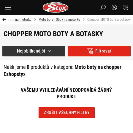
Styx-
cz
Oblečení na motorku
Moto boty - Obuv na motorku
Chopper MOTO boty a botasky
CHOPPER MOTO BOTY A BOTASKY
Nejoblíbenější
Filtrovat
Našli jsme
0
produktů v kategorii:
Moto boty na chopper
Eshopstyx
VAŠEMU VYHLEDÁVÁNÍ NEODPOVÍDÁ ŽÁDNÝ
PRODUKT
ZRUŠIT VŠECHNY FILTRY