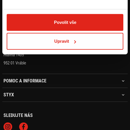
KONTAKT
+421 905 203 392
Povolit vše
objednavky@styx.sk
Upravit
STYX MOTO s.r.o.
Hlavná 1405
952 01 Vráble
POMOC A INFORMACE
STYX
SLEDUJTE NÁS