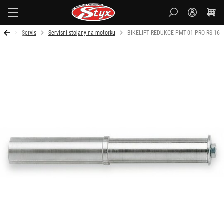
Styx-
cz
Úvod
Servis
Servisní stojany na motorku
BIKELIFT REDUKCE PMT-01 PRO RS-16