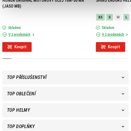
HONDA ORIGINAL MOTOROVÝ OLEJ 10W-30 MA
SHIRO ENDURO HEL
(JASO MB)
XS
S
M
L
Skladem
Skladem
V 2 prodejnách
V 2 prodejnách
Koupit
Koupit
TOP PŘÍSLUŠENSTVÍ
TOP OBLEČENÍ
TOP HELMY
TOP DOPLŇKY