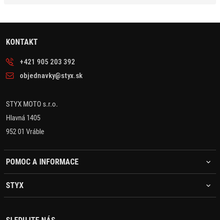
KONTAKT
+421 905 203 392
objednavky@styx.sk
STYX MOTO s.r.o.
Hlavná 1405
952 01 Vráble
POMOC A INFORMACE
STYX