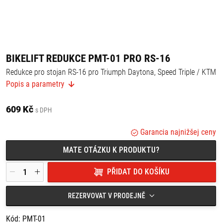
BIKELIFT REDUKCE PMT-01 PRO RS-16
Redukce pro stojan RS-16 pro Triumph Daytona, Speed Triple / KTM
Superduke.
Popis a parametry
Triumph série Speed Triple
Triumph série Sprint ST
609 Kč
Triumph série 955 Daytona
s DPH
KTM Super Duke
Garancia najnižšej ceny
MATE OTÁZKU K PRODUKTU?
PŘIDAT DO KOŠÍKU
REZERVOVAT V PRODEJNĚ
Kód: PMT-01