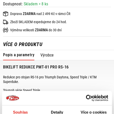
Dostupnost:
Skladem > 8 ks
Doprava
ZDARMA
nad 2 499 Kč v rámci ČR
Zboží SKLADEM expedujeme do 24 hod.
Výměna velikosti
ZDARMA
do 30 dní
VÍCE O PRODUKTU
Popis a parametry
Výrobce
BIKELIFT REDUKCE PMT-01 PRO RS-16
Redukce pro stojan RS-16 pro Triumph Daytona, Speed Triple / KTM
Superduke.
Triumph série Speed Triple
Triumph série Sprint ST
Triumph série 955 Daytona
KTM Super Duke
Souhlas
Detaily
Více o cookies