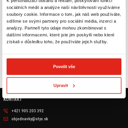
K personalizaci obsahu a reklam, poskytování funkcí
sociálních médií a analýze naší návštěvnosti využíváme
Největší výběr moto
Doprava ZDARMA pro
příslušenství ihned k
objednávky nad 2499 kč v
soubory cookie. Informace o tom, jak náš web používáte,
odběru
rámci ČR
sdílíme se svými partnery pro sociální média, inzerci a
analýzy. Partneři tyto údaje mohou zkombinovat s
VÍCE INFO
VÍCE INFO
dalšími informacemi, které jste jim poskytli nebo které
získali v důsledku toho, že používáte jejich služby.
Zboží SKLADEM
Výměna velikosti ZDARMA
expedujeme do 24 hod.
do 30 dnů
Povolit vše
VÍCE INFO
VÍCE INFO
Upravit
KONTAKT
+421 905 203 392
objednavky@styx.sk