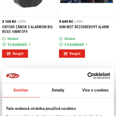
2 169 Kč
s DPH
9 649 Kč
s DPH
OXFORD ZÁMOK S ALARMOM BIG
VAM MOT BEZODBEROVÝ ALARM
BOSS 16MM OF4
Skladem
Skladem
V 3 prodejnách
V 3 prodejnách
Koupit
Koupit
Prohlédli jste si
2
z
2
produktů
Souhlas
Detaily
Více o cookies
Tato webová stránka používá cookies