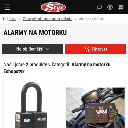
Styx-
cz
Úvod
Zabezpečení a ochrana na motorku
Alarmy na motorku
ALARMY NA MOTORKU
Nejoblíbenější
Filtrovat
Našli jsme
2
produkty v kategorii:
Alarmy na motorku
Eshopstyx