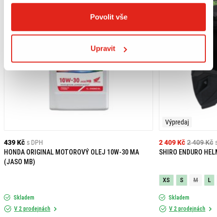
Helma je nastavena a schválena s nainstalovaným komunikačním
Povolit vše
systémem N-Com a s inovativním signálem nouzového zastavení (ESS).
KOMPATIBILITA S N-COM: Řada B902L R - Řada B902 R - Řada B601 R - ESS -
Řada MCS III R.
Tvarovaná výstelka vnitřních lícních polštářků z polystyrenu.
Upravit
Mikrometrická přezka.
Výpredaj
439 Kč
s DPH
2 409 Kč
2 409 Kč
HONDA ORIGINAL MOTOROVÝ OLEJ 10W-30 MA
SHIRO ENDURO HEL
(JASO MB)
XS
S
M
L
Skladem
Skladem
V 2 prodejnách
V 2 prodejnách