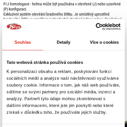
P/J homologace - helma může být používána v otevřené (J) nebo uzavřené
(P) konfiguraci.
Exkluzivní systém otevírání bradového štítku. Je umístěný uprostřed
bradového štítku a umožňuje jednoduché otevření jednou rukou. Dvojkolový
otevírací mechanismus snižuje riziko náhodného otevření: bradový štítek lze
otevřít pouze ovládáním první uvolňovací páčky (nebo bezpečnostního
zámku) a následnou aktivací druhé páčky.
Otáčivý pohyb bradového štítku s eliptickou dráhou umožňuje udržet
Souhlas
Detaily
Více o cookies
celkovou velikost přední části helmy na minimu, když je bradový štítek
otevřený. Efekt "plachty" je následně výrazně snížen a jízdní komfort je stále
zaručen, i když je bradový štítek zvednutý.
Výhled odolný proti poškrábání - ultraširokoúhlý.
Tato webová stránka používá cookies
Nastavitelný VPS (Vision Protection System), UV ochrana do 400 nm.
Exkluzivní horní systém "AirBooster Technology" zajišťuje optimální ventilaci v
K personalizaci obsahu a reklam, poskytování funkcí
místech, kde to hlava jezdce nejvíce potřebuje: vzduch je odváděn z horního
Zobrazit více
sociálních médií a analýze naší návštěvnosti využíváme
přívodu vzduchu a vtlačován do nejkritičtějších oblastí, aniž by docházelo k
soubory cookie. Informace o tom, jak náš web používáte,
jeho rozptylu, což zaručuje maximální pohodlí i v extrémních jízdních
podmínkách.
sdílíme se svými partnery pro sociální média, inzerci a
"Top Clima Comfort" s mikroperforovanými tkaninami.
MOHLO BY SE VÁM LÍBIT
analýzy. Partneři tyto údaje mohou zkombinovat s
Vložka s inovativní síťovou konstrukcí napomáhá pohybu vzduchu kolem
dalšími informacemi, které jste jim poskytli nebo které
horní části hlavy jezdce.
LPC - kontrola polohy vložky - tento systém umožňuje regulaci polohy
získali v důsledku toho, že používáte jejich služby.
výstelky, což znamená, že helmu lze přizpůsobit různým požadavkům a
tvarům hlavy.
Jednodílné lícní polštářky s odnímatelným polstrováním.