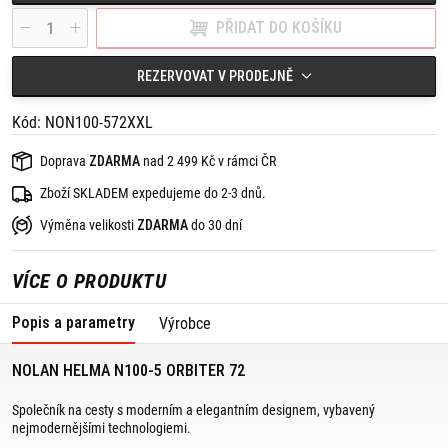
odváděn z horního přívodu vzduchu a vtlačován do nejkritičtějších
PŘIDAT DO KOŠÍKU
oblastí, aniž by docházelo k jeho rozptylu, což zaručuje maximální
pohodlí i v extrémních jízdních podmínkách.
"Top Clima Comfort" s mikroperforovanými tkaninami.
Vložka s inovativní síťovou konstrukcí napomáhá pohybu vzduchu
REZERVOVAT V PRODEJNĚ
kolem horní části hlavy jezdce.
LPC - kontrola polohy vložky - tento systém umožňuje regulaci
Kód: NON100-572XXL
polohy výstelky, což znamená, že helmu lze přizpůsobit různým
požadavkům a tvarům hlavy.
Jednodílné lícní polštářky s odnímatelným polstrováním.
Doprava
ZDARMA
nad 2 499 Kč v rámci ČR
Helma je nastavena a schválena s nainstalovaným komunikačním
systémem N-Com a s inovativním signálem nouzového zastavení
Zboží SKLADEM expedujeme do 2-3 dnů.
(ESS). KOMPATIBILITA S N-COM: Řada B902L R - Řada B902 R -
Řada B601 R - ESS - Řada MCS III R.
Výměna velikosti
ZDARMA
do 30 dní
Tvarovaná výstelka vnitřních lícních polštářků z polystyrenu.
Mikrometrická přezka.
VÍCE O PRODUKTU
Popis a parametry
Výrobce
NOLAN HELMA N100-5 ORBITER 72
Společník na cesty s moderním a elegantním designem, vybavený
nejmodernějšími technologiemi.